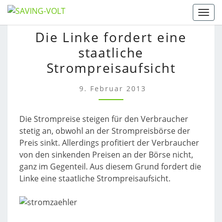
Skip
Togg
to
DIE
Die Linke fordert eine
content
LINKE
staatliche
FORDERT
EINE
Strompreisaufsicht
STAATLICHE
STROMPREISAUFSICHT
9. Februar 2013
Die Strompreise steigen für den Verbraucher
stetig an, obwohl an der Strompreisbörse der
Preis sinkt. Allerdings profitiert der Verbraucher
von den sinkenden Preisen an der Börse nicht,
ganz im Gegenteil. Aus diesem Grund fordert die
Linke eine staatliche Strompreisaufsicht.