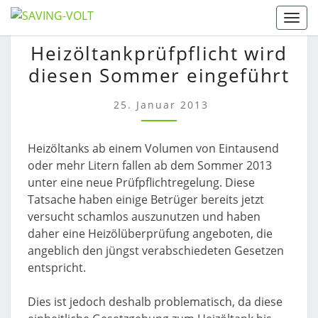
Skip
Togg
to
HEIZÖLTANKPRÜFPFLIC
Heizöltankprüfpflicht wird
content
WIRD
diesen Sommer eingeführt
DIESEN
SOMMER
EINGEFÜHRT
25. Januar 2013
Heizöltanks ab einem Volumen von Eintausend
oder mehr Litern fallen ab dem Sommer 2013
unter eine neue Prüfpflichtregelung. Diese
Tatsache haben einige Betrüger bereits jetzt
versucht schamlos auszunutzen und haben
daher eine Heizölüberprüfung angeboten, die
angeblich den jüngst verabschiedeten Gesetzen
entspricht.
Dies ist jedoch deshalb problematisch, da diese