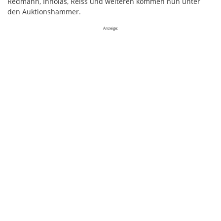
Redmann, Innolas, Reiss und weiteren kommen nun unter
den Auktionshammer.
Anzeige: