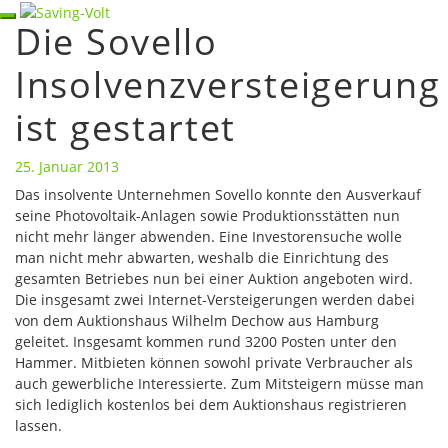
Skip
Toggle
Die Sovello
Die
to
navigation
Sovello
content
Insolvenzversteigerung
Insolvenzversteigerung
ist
ist gestartet
gestartet
25. Januar 2013
Das insolvente Unternehmen Sovello konnte den Ausverkauf
seine Photovoltaik-Anlagen sowie Produktionsstätten nun
nicht mehr länger abwenden. Eine Investorensuche wolle
man nicht mehr abwarten, weshalb die Einrichtung des
gesamten Betriebes nun bei einer Auktion angeboten wird.
Die insgesamt zwei Internet-Versteigerungen werden dabei
von dem Auktionshaus Wilhelm Dechow aus Hamburg
geleitet. Insgesamt kommen rund 3200 Posten unter den
Hammer. Mitbieten können sowohl private Verbraucher als
auch gewerbliche Interessierte. Zum Mitsteigern müsse man
sich lediglich kostenlos bei dem Auktionshaus registrieren
lassen.