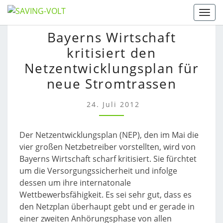
Skip
Togg
to
BAYERNS
Bayerns Wirtschaft
content
WIRTSCHAFT
kritisiert den
KRITISIERT
DEN
Netzentwicklungsplan für
NETZENTWICKLUNGSPL
neue Stromtrassen
FÜR
NEUE
24. Juli 2012
STROMTRASSEN
Der Netzentwicklungsplan (NEP), den im Mai die
vier großen Netzbetreiber vorstellten, wird von
Bayerns Wirtschaft scharf kritisiert. Sie fürchtet
um die Versorgungssicherheit und infolge
dessen um ihre internatonale
Wettbewerbsfähigkeit. Es sei sehr gut, dass es
den Netzplan überhaupt gebt und er gerade in
einer zweiten Anhörungsphase von allen