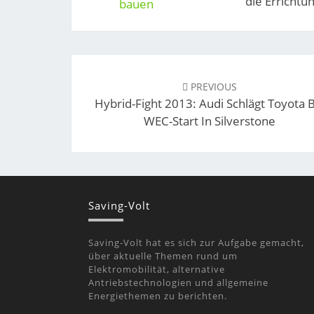
die Errichtu
Post
navigation
PREVIOUS
Hybrid-Fight 2013: Audi Schlägt Toyota 
WEC-Start In Silverstone
Saving-Volt
Saving-Volt hat es sich zur Aufgabe gemacht,
über aktuelle Themen rund um
Elektromobilität, alternative
Antriebstechnologien und allgemeine
Energiethemen zu berichten.