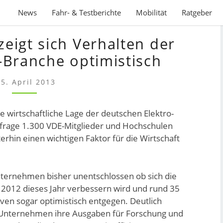
News
Fahr- & Testberichte
Mobilität
Ratgeber
LAUT
zeigt sich Verhalten der
VDE-
STUDIE
T-Branche optimistisch
ZEIGT
SICH
15. April 2013
VERHALTEN
DER
ie wirtschaftliche Lage der deutschen Elektro-
ELEKTRO-
frage 1.300 VDE-Mitglieder und Hochschulen
UND
erhin einen wichtigen Faktor für die Wirtschaft
IT-
BRANCHE
OPTIMISTISCH
ternehmen bisher unentschlossen ob sich die
u 2012 dieses Jahr verbessern wird und rund 35
en sogar optimistisch entgegen. Deutlich
 Unternehmen ihre Ausgaben für Forschung und