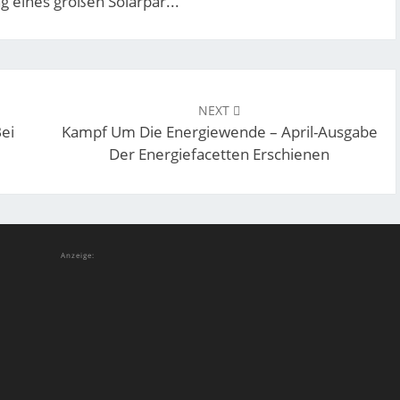
ng eines großen Solarpar...
NEXT
Bei
Kampf Um Die Energiewende – April-Ausgabe
Der Energiefacetten Erschienen
Anzeige: