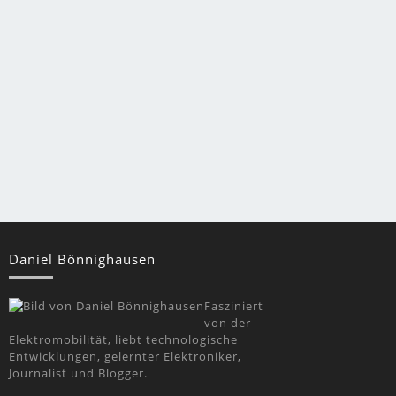
Daniel Bönnighausen
Fasziniert
von der
Elektromobilität, liebt technologische
Entwicklungen, gelernter Elektroniker,
Journalist und Blogger.