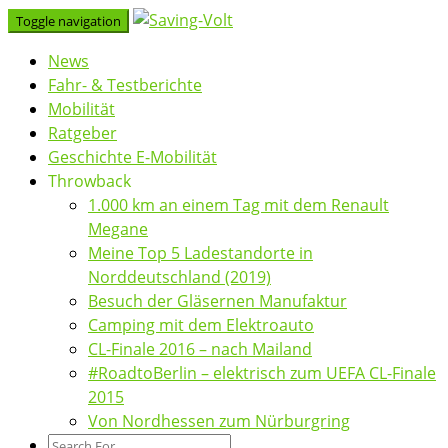
Skip
Toggle navigation
to
News
content
Fahr- & Testberichte
Mobilität
Ratgeber
Geschichte E-Mobilität
Throwback
1.000 km an einem Tag mit dem Renault
Megane
Meine Top 5 Ladestandorte in
Norddeutschland (2019)
Besuch der Gläsernen Manufaktur
Camping mit dem Elektroauto
CL-Finale 2016 – nach Mailand
#RoadtoBerlin – elektrisch zum UEFA CL-Finale
2015
Von Nordhessen zum Nürburgring
Search