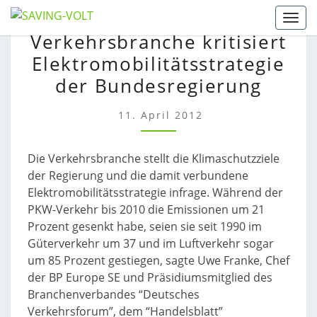
Skip
Togg
VERKEHRSBRANCHE
to
Verkehrsbranche kritisiert
KRITISIERT
content
Elektromobilitätsstrategie
ELEKTROMOBILITÄTSSTR
DER
der Bundesregierung
BUNDESREGIERUNG
11. April 2012
Die Verkehrsbranche stellt die Klimaschutzziele
der Regierung und die damit verbundene
Elektromobilitätsstrategie infrage. Während der
PKW-Verkehr bis 2010 die Emissionen um 21
Prozent gesenkt habe, seien sie seit 1990 im
Güterverkehr um 37 und im Luftverkehr sogar
um 85 Prozent gestiegen, sagte Uwe Franke, Chef
der BP Europe SE und Präsidiumsmitglied des
Branchenverbandes “Deutsches
Verkehrsforum”, dem “Handelsblatt”