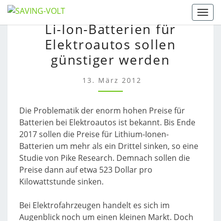
Skip
Togg
LI-
to
Li-Ion-Batterien für
ION-
content
Elektroautos sollen
BATTERIEN
FÜR
günstiger werden
ELEKTROAUTOS
SOLLEN
13. März 2012
GÜNSTIGER
WERDEN
Die Problematik der enorm hohen Preise für
Batterien bei Elektroautos ist bekannt. Bis Ende
2017 sollen die Preise für Lithium-Ionen-
Batterien um mehr als ein Drittel sinken, so eine
Studie von Pike Research. Demnach sollen die
Preise dann auf etwa 523 Dollar pro
Kilowattstunde sinken.
Bei Elektrofahrzeugen handelt es sich im
Augenblick noch um einen kleinen Markt. Doch