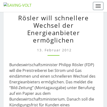
Skip
Togg
to
RÖSLER
Rösler will schnellere
content
WILL
Wechsel der
SCHNELLERE
WECHSEL
Energieanbieter
DER
ermöglichen
ENERGIEANBIETER
ERMÖGLICHEN
13. Februar 2012
Bundeswirtschaftsminister Philipp Rösler (FDP)
will die Preistreiberei bei Strom und Gas
eindämmen und einen schnelleren Wechsel des
Energieanbieters ermöglichen. Das meldet die
“Bild-Zeitung” (Montagausgabe) unter Berufung
auf ein Papier aus dem
Bundeswirtschaftsministerium. Danach soll die
Kündigungsfrist für Kunden eines