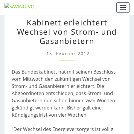
Skip
Togg
to
KABINETT
Kabinett erleichtert
content
ERLEICHTERT
Wechsel von Strom- und
WECHSEL
VON
Gasanbietern
STROM-
UND
15. Februar 2012
GASANBIETERN
Das Bundeskabinett hat mit seinem Beschluss
vom Mittwoch den zukünftigen Wechsel von
Strom- und Gasanbietern erleichtert. Die
Abgeordneten entschieden, dass Strom- und
Gasanbietern nun schon binnen zwei Wochen
gekündigt werden kann. Bisher galt eine
Kündigungsfrist von vier Wochen.
“Der Wechsel des Energieversorgers ist völlig