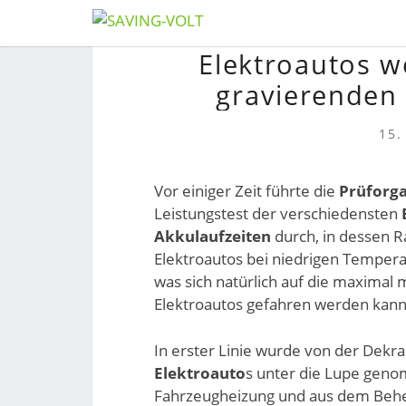
Skip
Elektroautos w
to
content
gravierenden 
15.
Vor einiger Zeit führte die
Prüforga
Leistungstest der verschiedensten
Akkulaufzeiten
durch, in dessen R
Elektroautos bei niedrigen Tempera
was sich natürlich auf die maximal 
Elektroautos gefahren werden kann
In erster Linie wurde von der Dekra
Elektroauto
s unter die Lupe geno
Fahrzeugheizung und aus dem Behei