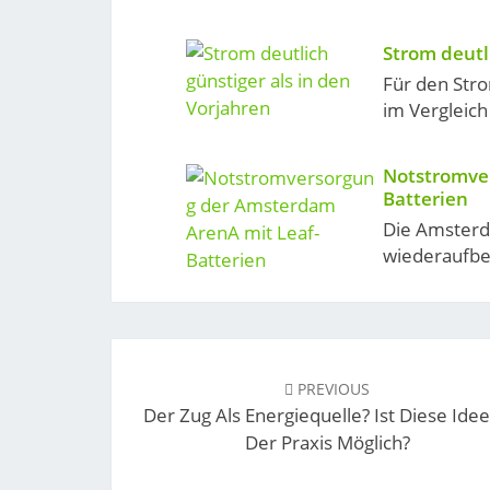
Strom deutl
Für den Str
im Vergleich
Notstromve
Batterien
Die Amsterd
wiederaufber
Post
navigation
PREVIOUS
Der Zug Als Energiequelle? Ist Diese Idee
Der Praxis Möglich?