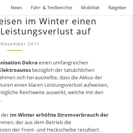
News
Fahr- & Testberichte
Mobilität
Ratgeber
ELEKTROAUTOS
eisen im Winter einen
WEISEN
IM
Leistungsverlust auf
WINTER
EINEN
 November 2011
GRAVIERENDEN
LEISTUNGSVERLUST
nisation Dekra
einen umfangreichen
AUF
Elektroautos
bezüglich der tatsächlichen
ahmen sich herausstellte, dass die Akkus der
turen einen klaren Leistungsverlust aufweisen,
mögliche Reichweite auswirkt, welche mit den
.
 der
im Winter erhöhte Stromverbrauch der
mmen, der aus dem Betrieb die
zen der Front- und Heckscheibe resultiert.