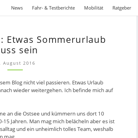
News
Fahr- & Testberichte
Mobilität
Ratgeber
IN
e: Etwas Sommerurlaub
EIGENER
SACHE:
uss sein
ETWAS
SOMMERURLAUB
. August 2016
MUSS
SEIN
esem Blog nicht viel passieren. Etwas Urlaub
anach wieder weitergehen. Ich befinde mich auf
hme an die Ostsee und kümmern uns dort 10
0-15 Jahren. Man mag mich belächeln aber es ist
tsalltag und ein unheimlich tolles Team, weshalb
en mag.