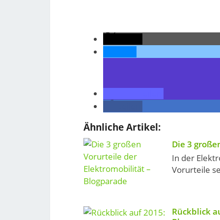
teilen
teilen
teilen
teilen
Ähnliche Artikel:
Die 3 große
In der Elekt
Vorurteile s
Rückblick a