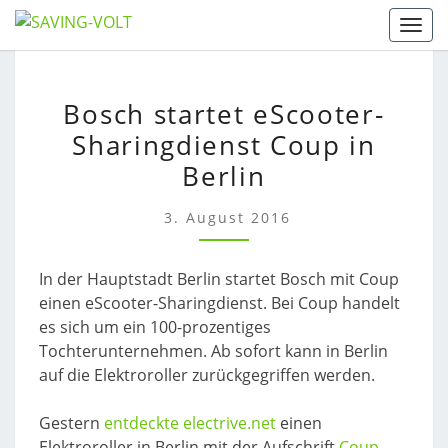
Skip
Togg
to
content
BOSCH
Bosch startet eScooter-
STARTET
Sharingdienst Coup in
ESCOOTER-
SHARINGDIENST
Berlin
COUP
IN
3. August 2016
BERLIN
In der Hauptstadt Berlin startet Bosch mit Coup
einen eScooter-Sharingdienst. Bei Coup handelt
es sich um ein 100-prozentiges
Tochterunternehmen. Ab sofort kann in Berlin
auf die Elektroroller zurückgegriffen werden.
Gestern
entdeckte electrive.net
einen
Elektroroller in Berlin mit der Aufschrift
Coup