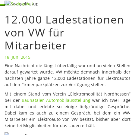
Skip
Toggle
to
navigation
12.000 Ladestationen
content
12.000
Ladestationen
von VW für
von
VW
Mitarbeiter
für
Mitarbeiter
18. Juni 2015
Eine Nachricht die längst überfällig war und an vielen Stellen
darauf gewartet wurde. VW möchte demnach innerhalb der
nächsten Jahre ganze 12.000 Ladestationen für Elektroautos
auf den Firmenparkplätzen zur Verfügung stellen.
Mit einem Stand vom Verein „Elektromobilität Nordhessen“
bei der
Baunataler Automobilausstellung
war ich zwei Tage
mit dabei und erlebte so einige tiefgründige Gespräche.
Dabei kam es auch zu einem Gespräch, bei dem ein VW-
Mitarbeiter ein Elektroauto von VW besitzt, bisher aber dort
keinerlei Möglichkeiten für das Laden erhält.