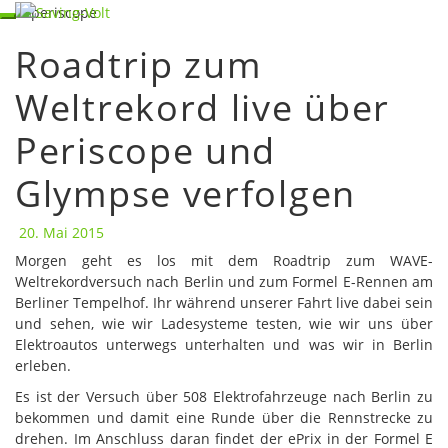
Skip
Toggle navigation
to
Roadtrip zum
content
Roadtrip
zum
Weltrekord live über
Weltrekord
live
Periscope und
über
Periscope
und
Glympse verfolgen
Glympse
verfolgen
20. Mai 2015
Morgen geht es los mit dem Roadtrip zum WAVE-
Weltrekordversuch nach Berlin und zum Formel E-Rennen am
Berliner Tempelhof. Ihr während unserer Fahrt live dabei sein
und sehen, wie wir Ladesysteme testen, wie wir uns über
Elektroautos unterwegs unterhalten und was wir in Berlin
erleben.
Es ist der Versuch über 508 Elektrofahrzeuge nach Berlin zu
bekommen und damit eine Runde über die Rennstrecke zu
drehen. Im Anschluss daran findet der ePrix in der Formel E