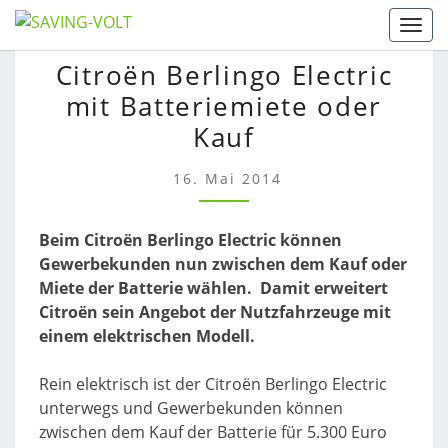
Skip
Togg
to
CITROËN
Citroën Berlingo Electric
content
BERLINGO
mit Batteriemiete oder
ELECTRIC
MIT
Kauf
BATTERIEMIETE
ODER
16. Mai 2014
KAUF
Beim Citroën Berlingo Electric können
Gewerbekunden nun zwischen dem Kauf oder
Miete der Batterie wählen. Damit erweitert
Citroën sein Angebot der Nutzfahrzeuge mit
einem elektrischen Modell.
Rein elektrisch ist der Citroën Berlingo Electric
unterwegs und Gewerbekunden können
zwischen dem Kauf der Batterie für 5.300 Euro