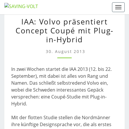
Skip
Togg
to
IAA:
IAA: Volvo präsentiert
content
VOLVO
Concept Coupé mit Plug-
PRÄSENTIERT
CONCEPT
in-Hybrid
COUPÉ
MIT
30. August 2013
PLUG-
IN-
In zwei Wochen startet die IAA 2013 (12. bis 22.
HYBRID
September), mit dabei ist alles von Rang und
Namen. Das schließt selbstredend Volvo ein,
wobei die Schweden interessantes Gepäck
versprechen: eine Coupé-Studie mit Plug-in-
Hybrid.
Mit der flotten Studie stellen die Nordmänner
ihre künftige Designsprache vor, die als erstes