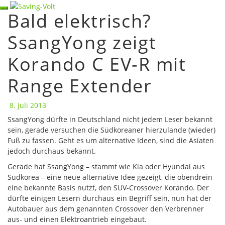
Skip
Toggle navigation
Bald elektrisch?
Bald
to
elektrisch?
content
SsangYong zeigt
SsangYong
zeigt
Korando C EV-R mit
Korando
C
EV-
Range Extender
R
mit
8. Juli 2013
Range
SsangYong dürfte in Deutschland nicht jedem Leser bekannt
Extender
sein, gerade versuchen die Südkoreaner hierzulande (wieder)
Fuß zu fassen. Geht es um alternative Ideen, sind die Asiaten
jedoch durchaus bekannt.
Gerade hat SsangYong – stammt wie Kia oder Hyundai aus
Südkorea – eine neue alternative Idee gezeigt, die obendrein
eine bekannte Basis nutzt, den SUV-Crossover Korando. Der
dürfte einigen Lesern durchaus ein Begriff sein, nun hat der
Autobauer aus dem genannten Crossover den Verbrenner
aus- und einen Elektroantrieb eingebaut.