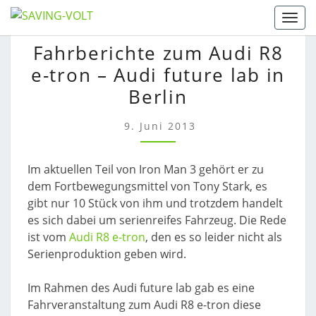
Skip
Togg
to
FAHRBERICHTE
Fahrberichte zum Audi R8
content
ZUM
e-tron – Audi future lab in
AUDI
R8
Berlin
E-
TRON
9. Juni 2013
–
AUDI
Im aktuellen Teil von Iron Man 3 gehört er zu
FUTURE
dem Fortbewegungsmittel von Tony Stark, es
LAB
gibt nur 10 Stück von ihm und trotzdem handelt
IN
es sich dabei um serienreifes Fahrzeug. Die Rede
BERLIN
ist vom
Audi R8 e-tron
, den es so leider nicht als
Serienproduktion geben wird.
Im Rahmen des Audi future lab gab es eine
Fahrveranstaltung zum Audi R8 e-tron diese