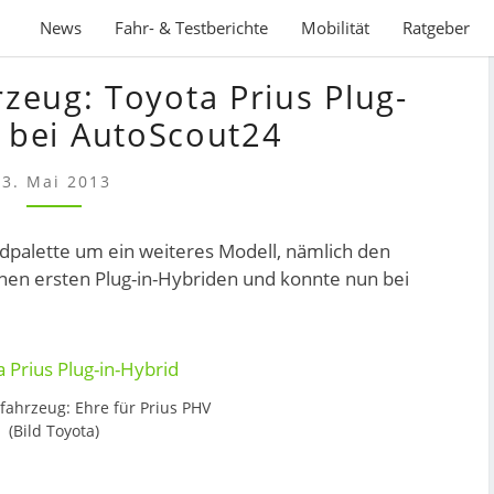
News
Fahr- & Testberichte
Mobilität
Ratgeber
BESTES
rzeug: Toyota Prius Plug-
ELEKTROFAHRZEUG:
TOYOTA
t bei AutoScout24
PRIUS
PLUG-
3. Mai 2013
IN
GEWINNT
dpalette um ein weiteres Modell, nämlich den
BEI
inen ersten Plug-in-Hybriden und konnte nun bei
AUTOSCOUT24
ofahrzeug: Ehre für Prius PHV
(Bild Toyota)