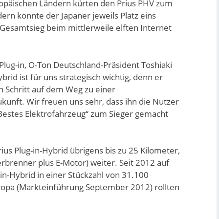
opäischen Ländern kürten den Prius PHV zum
dern konnte der Japaner jeweils Platz eins
 Gesamtsieg beim mittlerweile elften Internet
n Plug-in, O-Ton Deutschland-Präsident Toshiaki
brid ist für uns strategisch wichtig, denn er
n Schritt auf dem Weg zu einer
unft. Wir freuen uns sehr, dass ihn die Nutzer
„Bestes Elektrofahrzeug“ zum Sieger gemacht
rius Plug-in-Hybrid übrigens bis zu 25 Kilometer,
brenner plus E-Motor) weiter. Seit 2012 auf
n-Hybrid in einer Stückzahl von 31.100
ropa (Markteinführung September 2012) rollten