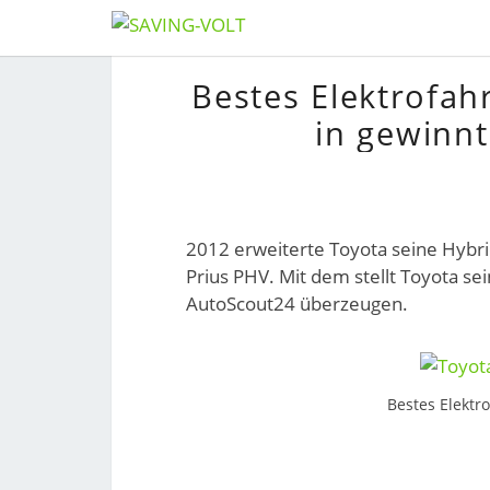
Skip
to
Bestes Elektrofah
content
in gewinn
2012 erweiterte Toyota seine Hybri
Prius PHV. Mit dem stellt Toyota se
AutoScout24 überzeugen.
Bestes Elektr