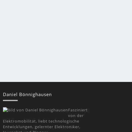
Daniel Bönnighausen
Fasziniert
von der
Elektromobilität, liebt technologische
Entwicklungen, gelernter Elektroniker,