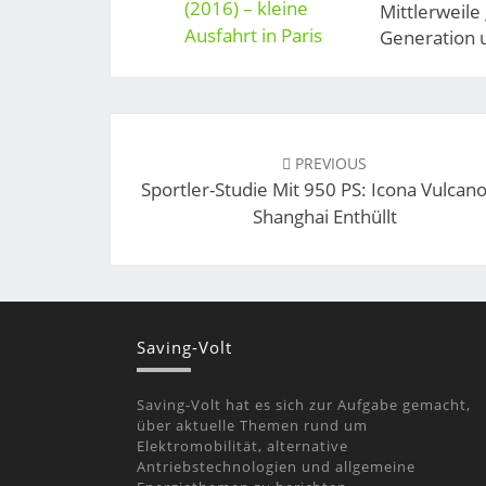
Mittlerweile 
Generation un
Post
navigation
PREVIOUS
Sportler-Studie Mit 950 PS: Icona Vulcano
Shanghai Enthüllt
Saving-Volt
Saving-Volt hat es sich zur Aufgabe gemacht,
über aktuelle Themen rund um
Elektromobilität, alternative
Antriebstechnologien und allgemeine