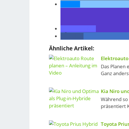
teilen
teilen
teilen
Ähnliche Artikel:
Elektroauto
Das Planen e
Ganz anders s
Kia Niro un
Während so 
präsentiert 
Toyota Prius