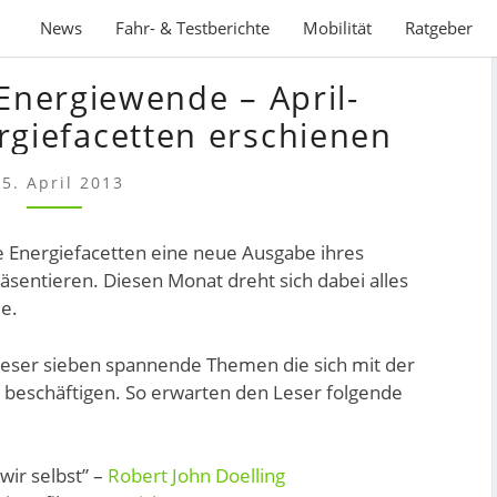
News
Fahr- & Testberichte
Mobilität
Ratgeber
KAMPF
nergiewende – April-
UM
DIE
rgiefacetten erschienen
ENERGIEWENDE
–
15. April 2013
APRIL-
AUSGABE
 Energiefacetten eine neue Ausgabe ihres
DER
sentieren. Diesen Monat dreht sich dabei alles
ENERGIEFACETTEN
de.
ERSCHIENEN
Leser sieben spannende Themen die sich mit der
 beschäftigen. So erwarten den Leser folgende
wir selbst” –
Robert John Doelling