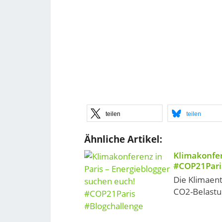
teilen
teilen
Ähnliche Artikel:
Klimakonfer
#COP21Pari
Die Klimaen
CO2-Belastun