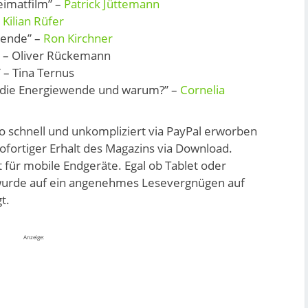
eimatfilm” –
Patrick Jüttemann
–
Kilian Rüfer
wende” –
Ron Kirchner
” – Oliver Rückemann
 – Tina Ternus
n die Energiewende und warum?” –
Cornelia
ro schnell und unkompliziert via PayPal erworben
ofortiger Erhalt des Magazins via Download.
rt für mobile Endgeräte. Egal ob Tablet oder
wurde auf ein angenehmes Lesevergnügen auf
t.
Anzeige: