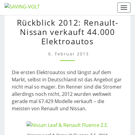
Skip
Togg
to
RÜCKBLICK
Rückblick 2012: Renault-
content
2012:
Nissan verkauft 44.000
RENAULT-
NISSAN
Elektroautos
VERKAUFT
44.000
6. Februar 2013
ELEKTROAUTOS
Die ersten Elektroautos sind längst auf dem
Markt, selbst in Deutschland ist das Angebot gar
nicht mal so mager. Ein Renner sind die Stromer
allerdings noch nicht, 2012 wurden weltweit
gerade mal 67.429 Modelle verkauft – die
meisten von Renault und Nissan.