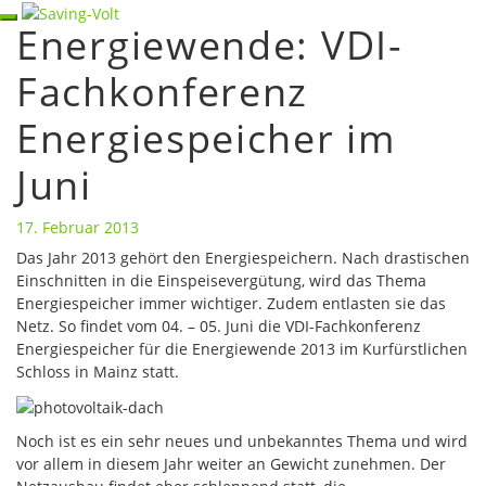
Skip
Toggle
Energiewende: VDI-
Energiewende:
to
navigation
VDI-
content
Fachkonferenz
Fachkonferenz
Energiespeicher
Energiespeicher im
im
Juni
Juni
17. Februar 2013
Das Jahr 2013 gehört den Energiespeichern. Nach drastischen
Einschnitten in die Einspeisevergütung, wird das Thema
Energiespeicher immer wichtiger. Zudem entlasten sie das
Netz. So findet vom 04. – 05. Juni die VDI-Fachkonferenz
Energiespeicher für die Energiewende 2013 im Kurfürstlichen
Schloss in Mainz statt.
Noch ist es ein sehr neues und unbekanntes Thema und wird
vor allem in diesem Jahr weiter an Gewicht zunehmen. Der