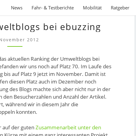
News
Fahr- & Testberichte
Mobilität
Ratgeber
DIE
eltblogs bei ebuzzing
TOP
10
 November 2012
UMWELTBLOGS
BEI
EBUZZING
as aktuellen Ranking der Umweltblogs bei
befanden wir uns noch auf Platz 70. Im Laufe des
g bis auf Platz 9 jetzt im November. Damit ist
offen diesen Platz auch im Dezember noch
ung des Blogs machte sich aber nicht nur in der
in den Besucherzahlen und Anzahl der Artikel.
t, während wir in diesem Jahr die
doppeln konnten.
r auf der guten
Zusammenarbeit unter den
in Kürze mit einem ganz interessanten Projekt