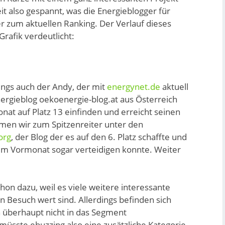
t also gespannt, was die Energieblogger für
r zum aktuellen Ranking. Der Verlauf dieses
Grafik verdeutlicht:
ings auch der Andy, der mit
energynet.de
aktuell
nergieblog oekoenergie-blog.at aus Österreich
nat auf Platz 13 einfinden und erreicht seinen
men wir zum Spitzenreiter unter den
org
, der Blog der es auf den 6. Platz schaffte und
zum Vormonat sogar verteidigen konnte. Weiter
chon dazu, weil es viele weitere interessante
en Besuch wert sind. Allerdings befinden sich
h überhaupt nicht in das Segment
müsste ebuzzing also eine zusätzliche Kategorie