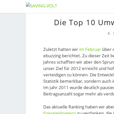
Skip
to
Die Top 10 Umw
content
8.
Zuletzt hatten wir
im Februar
über d
ebuzzing berichtet. Zu dieser Zeit 
Jahres schafften wir aber den Sprun
unser Ziel für 2012 erreicht und h
verteidigen zu können. Die Entwickl
Statistik bemerkbar, sondern auch 
Im Jahr 2011 wurde deutlich pausier
Beitragsanzahl sogar mehr als ver
Das aktuelle Ranking haben wir abe
Energiebloggern
zu verdanken, die 