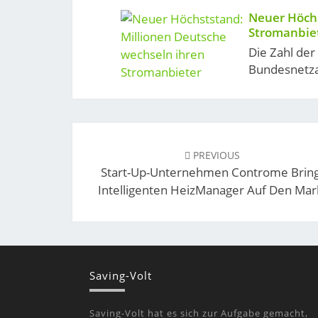
Neuer Höchs
Stromanbie
Die Zahl der
Bundesnetza
Post
navigation
PREVIOUS
Start-Up-Unternehmen Controme Bring
Intelligenten HeizManager Auf Den Mar
Saving-Volt
Saving-Volt hat es sich zur Aufgabe gemacht,