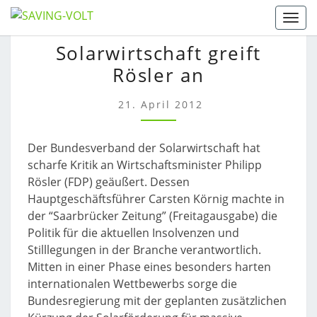
Skip
Togg
to
SOLARWIRTSCHAFT
Solarwirtschaft greift
content
GREIFT
Rösler an
RÖSLER
AN
21. April 2012
Der Bundesverband der Solarwirtschaft hat
scharfe Kritik an Wirtschaftsminister Philipp
Rösler (FDP) geäußert. Dessen
Hauptgeschäftsführer Carsten Körnig machte in
der “Saarbrücker Zeitung” (Freitagausgabe) die
Politik für die aktuellen Insolvenzen und
Stilllegungen in der Branche verantwortlich.
Mitten in einer Phase eines besonders harten
internationalen Wettbewerbs sorge die
Bundesregierung mit der geplanten zusätzlichen