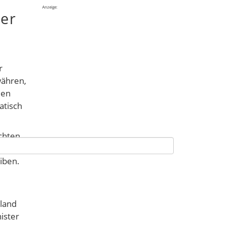
Anzeige:
her
r
währen,
men
atisch
chten,
iben.
hland
ister