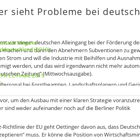
r sieht Probleme bei deutsc
nt vor einem deutschen Alleingang bei der Förderung de
Renault Megane
rddeutschland (2019)
 zu machen und dann den Abnehmern Subventionen zu ge
r
en Strom und will die Industrie mit Beihilfen und Ausnah
hmigt werden, und das wird irgendwann nicht mehr autom
deutschen Zeitung” (Mittwochsausgabe).
EFA CL-Finale 2015
g
Personal bei Forstbeamten, Landschaftsplanern und Geri
omtrassen zu beschleunigen. Außerdem schlägt er die
vor, um den Ausbau mit einer klaren Strategie voranzutre
sind weder aufeinander noch auf die Berliner Politik
z-Richtlinie der EU geht Oettinger davon aus, dass Deutsc
tieren” muss. Er könne die Position von Wirtschaftsmin