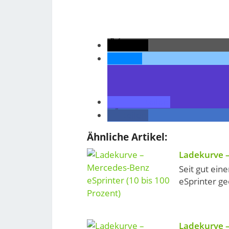
teilen
teilen
teilen
teilen
Ähnliche Artikel:
Ladekurve –
Seit gut ein
eSprinter ge
Ladekurve –