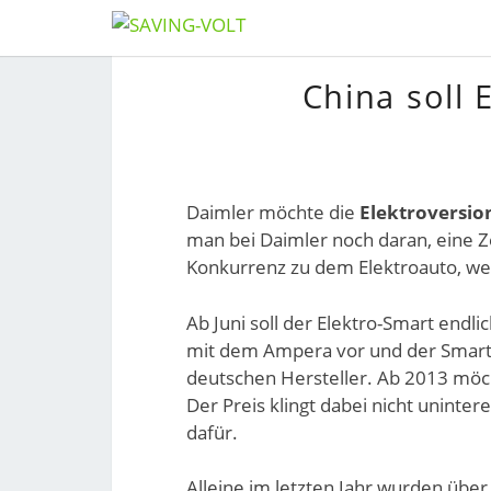
Skip
to
China soll 
content
Daimler möchte die
Elektroversio
man bei Daimler noch daran, eine Ze
Konkurrenz zu dem Elektroauto, we
Ab Juni soll der Elektro-Smart end
mit dem Ampera vor und der Smart 
deutschen Hersteller. Ab 2013 möch
Der Preis klingt dabei nicht unint
dafür.
Alleine im letzten Jahr wurden über