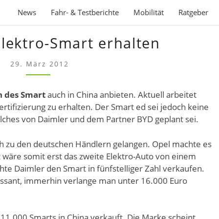
News
Fahr- & Testberichte
Mobilität
Ratgeber
CHINA
Elektro-Smart erhalten
SOLL
ELEKTRO-
29. März 2012
SMART
ERHALTEN
n des Smart
auch in China anbieten. Aktuell arbeitet
rtifizierung zu erhalten. Der Smart ed sei jedoch keine
lches von Daimler und dem Partner BYD geplant sei.
lich zu den deutschen Händlern gelangen. Opel machte es
wäre somit erst das zweite Elektro-Auto von einem
te Daimler den Smart in fünfstelliger Zahl verkaufen.
eressant, immerhin verlange man unter 16.000 Euro
 11.000 Smarts in China verkauft. Die Marke scheint