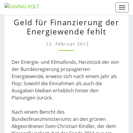
Skip
Togg
to
GELD
Geld für Finanzierung der
content
FÜR
Energiewende fehlt
FINANZIERUNG
DER
ENERGIEWENDE
12. Februar 2012
FEHLT
Der Energie- und Klimafonds, Herzstück der von
der Bundesregierung propagierten
Energiewende, erweist sich nach einem Jahr als
Flop: Sowohl die Einnahmen als auch die
Ausgaben bleiben erheblich hinter den
Planungen zurück.
Nach einem Bericht des
Bundesfinanzministeriums an den grünen
Abgeordneten Sven-Christian Kindler, der dem