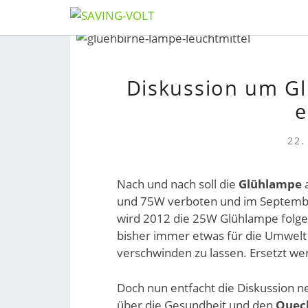
Skip
to
content
Diskussion um Gl
e
22.
Nach und nach soll die
Glühlampe
und 75W verboten und im September
wird 2012 die 25W Glühlampe folgen
bisher immer etwas für die Umwelt
verschwinden zu lassen. Ersetzt we
Doch nun entfacht die Diskussion n
über die Gesundheit und den
Queck