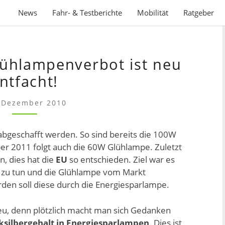
News
Fahr- & Testberichte
Mobilität
Ratgeber
DISKUSSION
ühlampenverbot ist neu
UM
GLÜHLAMPENVERBOT
ntfacht!
IST
NEU
 Dezember 2010
ENTFACHT!
abgeschafft werden. So sind bereits die 100W
 2011 folgt auch die 60W Glühlampe. Zuletzt
, dies hat die
EU
so entschieden. Ziel war es
 zu tun und die Glühlampe vom Markt
rden soll diese durch die Energiesparlampe.
eu, denn plötzlich macht man sich Gedanken
silbergehalt in Energiesparlampen
. Dies ist