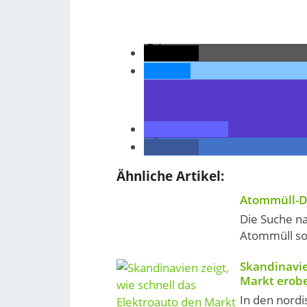
teilen
teilen
teilen
teilen
Ähnliche Artikel:
Atommüll-Di
Die Suche n
Atommüll sol
Skandinavie
Markt erob
In den nordi