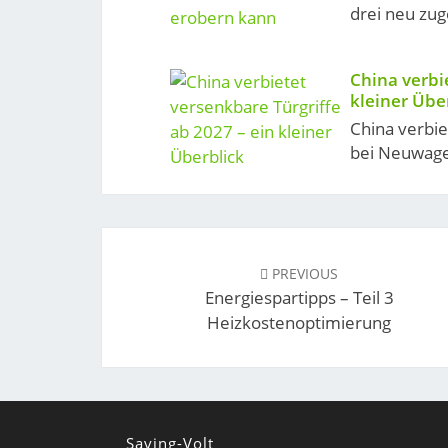
drei neu zug
China verbi
kleiner Übe
China verbie
bei Neuwagen
Post
navigation
PREVIOUS
Energiespartipps – Teil 3
Heizkostenoptimierung
Saving-Volt