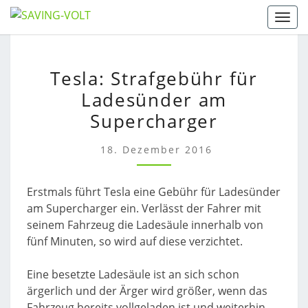
Skip
Togg
to
content
TESLA:
Tesla: Strafgebühr für
STRAFGEBÜHR
Ladesünder am
FÜR
LADESÜNDER
Supercharger
AM
SUPERCHARGER
18. Dezember 2016
Erstmals führt Tesla eine Gebühr für Ladesünder
am Supercharger ein. Verlässt der Fahrer mit
seinem Fahrzeug die Ladesäule innerhalb von
fünf Minuten, so wird auf diese verzichtet.
Eine besetzte Ladesäule ist an sich schon
ärgerlich und der Ärger wird größer, wenn das
Fahrzeug bereits vollgeladen ist und weiterhin