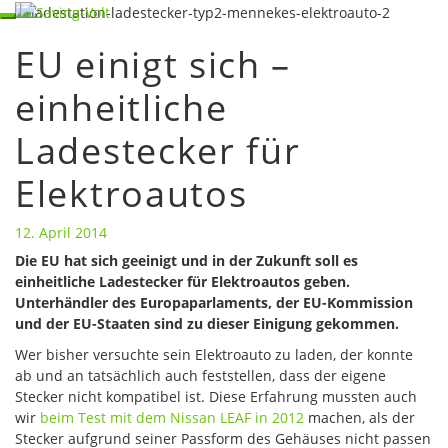
Skip
Toggle
to
navigation
EU einigt sich –
content
EU
einigt
einheitliche
sich
–
Ladestecker für
einheitliche
Ladestecker
für
Elektroautos
Elektroautos
12. April 2014
Die EU hat sich geeinigt und in der Zukunft soll es
einheitliche Ladestecker für Elektroautos geben.
Unterhändler des Europaparlaments, der EU-Kommission
und der EU-Staaten sind zu dieser Einigung gekommen.
Wer bisher versuchte sein Elektroauto zu laden, der konnte
ab und an tatsächlich auch feststellen, dass der eigene
Stecker nicht kompatibel ist. Diese Erfahrung mussten auch
wir
beim Test mit dem Nissan LEAF in 2012
machen, als der
Stecker aufgrund seiner Passform des Gehäuses nicht passen