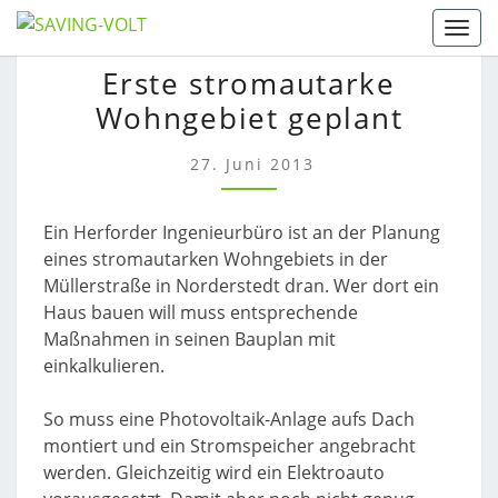
Skip
Togg
to
ERSTE
Erste stromautarke
content
STROMAUTARKE
Wohngebiet geplant
WOHNGEBIET
GEPLANT
27. Juni 2013
Ein Herforder Ingenieurbüro ist an der Planung
eines stromautarken Wohngebiets in der
Müllerstraße in Norderstedt dran. Wer dort ein
Haus bauen will muss entsprechende
Maßnahmen in seinen Bauplan mit
einkalkulieren.
So muss eine Photovoltaik-Anlage aufs Dach
montiert und ein Stromspeicher angebracht
werden. Gleichzeitig wird ein Elektroauto