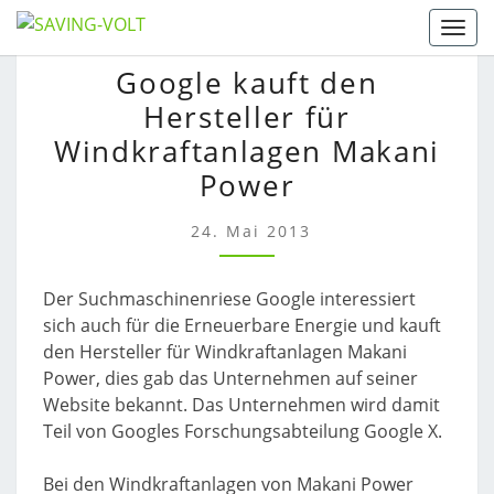
Skip
Togg
to
GOOGLE
Google kauft den
content
KAUFT
Hersteller für
DEN
HERSTELLER
Windkraftanlagen Makani
FÜR
Power
WINDKRAFTANLAGEN
MAKANI
24. Mai 2013
POWER
Der Suchmaschinenriese Google interessiert
sich auch für die Erneuerbare Energie und kauft
den Hersteller für Windkraftanlagen Makani
Power, dies gab das Unternehmen auf seiner
Website bekannt. Das Unternehmen wird damit
Teil von Googles Forschungsabteilung Google X.
Bei den Windkraftanlagen von Makani Power