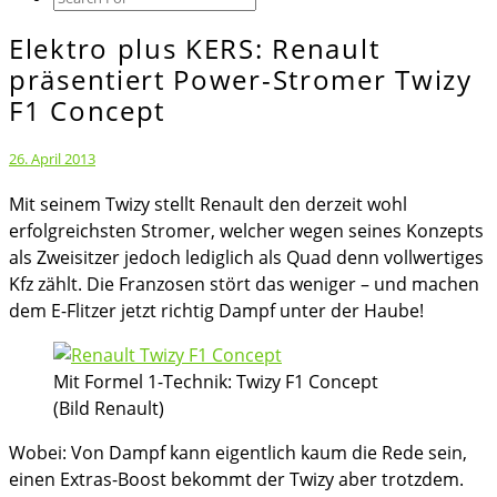
Icon
Elektro plus KERS: Renault
Elektro
plus
präsentiert Power-Stromer Twizy
KERS:
F1 Concept
Renault
präsentiert
26. April 2013
Power-
Mit seinem Twizy stellt Renault den derzeit wohl
Stromer
erfolgreichsten Stromer, welcher wegen seines Konzepts
Twizy
als Zweisitzer jedoch lediglich als Quad denn vollwertiges
F1
Kfz zählt. Die Franzosen stört das weniger – und machen
Concept
dem E-Flitzer jetzt richtig Dampf unter der Haube!
Mit Formel 1-Technik: Twizy F1 Concept
(Bild Renault)
Wobei: Von Dampf kann eigentlich kaum die Rede sein,
einen Extras-Boost bekommt der Twizy aber trotzdem.