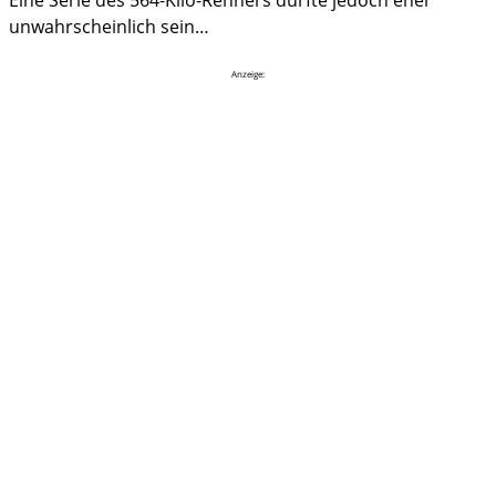
Eine Serie des 564-Kilo-Renners dürfte jedoch eher
unwahrscheinlich sein…
Anzeige: