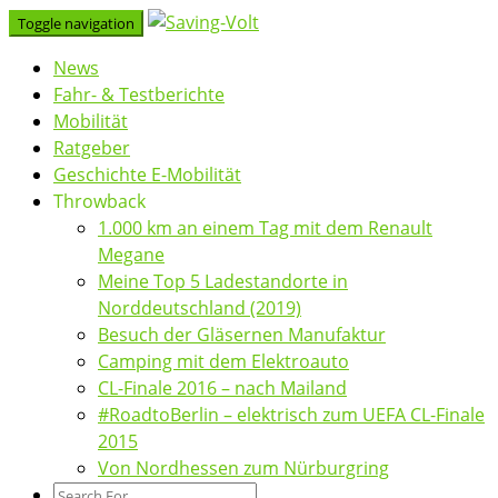
Skip
Toggle navigation
to
News
content
Fahr- & Testberichte
Mobilität
Ratgeber
Geschichte E-Mobilität
Throwback
1.000 km an einem Tag mit dem Renault
Megane
Meine Top 5 Ladestandorte in
Norddeutschland (2019)
Besuch der Gläsernen Manufaktur
Camping mit dem Elektroauto
CL-Finale 2016 – nach Mailand
#RoadtoBerlin – elektrisch zum UEFA CL-Finale
2015
Von Nordhessen zum Nürburgring
Search