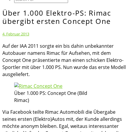
Icon
Über 1.000 Elektro-PS: Rimac
Über
1.000
übergibt ersten Concept One
Elektro-
PS:
4. Februar 2013
Rimac
Auf der IAA 2011 sorgte ein bis dahin unbekannter
übergibt
Autobauer namens Rimac für Aufsehen, mit dem
ersten
Concept One präsentierte man einen schicken Elektro-
Concept
Sportler mit über 1.000 PS. Nun wurde das erste Modell
One
ausgeliefert.
Über 1.000 PS: Concept One (Bild
Rimac)
Via Facebook teilte Rimac Automobili die Übergabe
seines ersten (Elektro)Autos mit, der Kunde allerdings
möchte anonym bleiben. Egal, weitaus interessanter