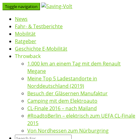
Skip
Toggle navigation
to
News
content
Fahr- & Testberichte
Mobilität
Ratgeber
Geschichte E-Mobilität
Throwback
1.000 km an einem Tag mit dem Renault
Megane
Meine Top 5 Ladestandorte in
Norddeutschland (2019)
Besuch der Gläsernen Manufaktur
Camping mit dem Elektroauto
CL-Finale 2016 – nach Mailand
#RoadtoBerlin – elektrisch zum UEFA CL-Finale
2015
Von Nordhessen zum Nürburgring
Search