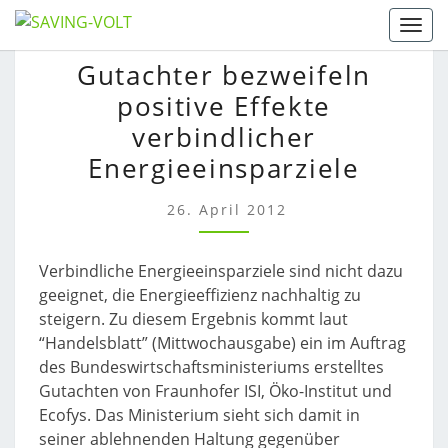
Skip
Togg
to
GUTACHTER
Gutachter bezweifeln
content
BEZWEIFELN
positive Effekte
POSITIVE
EFFEKTE
verbindlicher
VERBINDLICHER
Energieeinsparziele
ENERGIEEINSPARZIELE
26. April 2012
Verbindliche Energieeinsparziele sind nicht dazu
geeignet, die Energieeffizienz nachhaltig zu
steigern. Zu diesem Ergebnis kommt laut
“Handelsblatt” (Mittwochausgabe) ein im Auftrag
des Bundeswirtschaftsministeriums erstelltes
Gutachten von Fraunhofer ISI, Öko-Institut und
Ecofys. Das Ministerium sieht sich damit in
seiner ablehnenden Haltung gegenüber