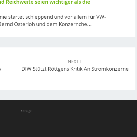
d Reichweite seien wichtiger als die
ie startet schleppend und vor allem für VW-
 Bernd Osterloh und dem Konzernche...
NEXT
s
DIW Stützt Röttgens Kritik An Stromkonzerne
Anzeige: