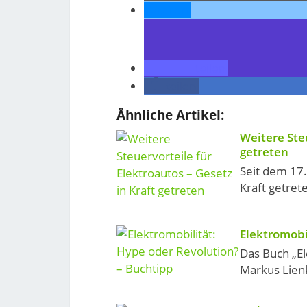
teilen
teilen
teilen
Ähnliche Artikel:
Weitere Steu
getreten
Seit dem 17
Kraft getret
Elektromobi
Das Buch „El
Markus Lienk