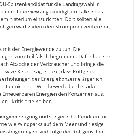
 CDU-Spitzenkandidat für die Landtagswahl in
 einem Interview angekündigt, im Falle eines
eministerium einzurichten. Dort sollten alle
öttgen warf zudem den Stromproduzenten vor,
s mit der Energiewende zu tun. Die
ngen zum Teil falsch begründen. Dafür habe er
 nach Abzocke der Verbraucher und bringe die
onsvize Kelber sagte dazu, dass Röttgens
iserhöhungen der Energiekonzerne ärgerlich
ndert er nicht nur Wettbewerb durch starke
ie Erneuerbaren Energien den Konzernen aus,
n”, kritisierte Kelber.
ergieerzeugung und steigere die Renditen für
rne wie Windparks auf dem Meer und riesige
eissteigerungen sind Folge der Röttgenschen