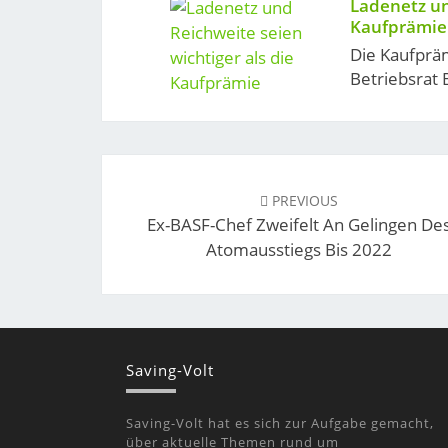
Ladenetz un
Kaufprämie
Die Kaufpräm
Betriebsrat
Post
navigation
PREVIOUS
Ex-BASF-Chef Zweifelt An Gelingen De
Atomausstiegs Bis 2022
Saving-Volt
Saving-Volt hat es sich zur Aufgabe gemacht,
über aktuelle Themen rund um