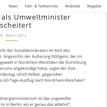
News
Fahr- & Testberichte
Mobilität
Ratgeber
SPD:
 als Umweltminister
RÖTTGEN
ALS
scheitert
UMWELTMINISTER
GESCHEITERT
18. März 2012
icht der Sozialdemokraten im Amt des
. Angesichts der Äußerung Röttgens, der im
agswahl in Nordrhein-Westfalen die Einrichtung
eriums angekündigt hatte, sagte der Vize-
ndestag, Ulrich Kelber, gegenüber
ens 60-Tage-Ausflug nach Nordrhein-Westfalen”
nergieministerium ist das ungewollte
ns in Berlin, wo er genau das ablehnt”,