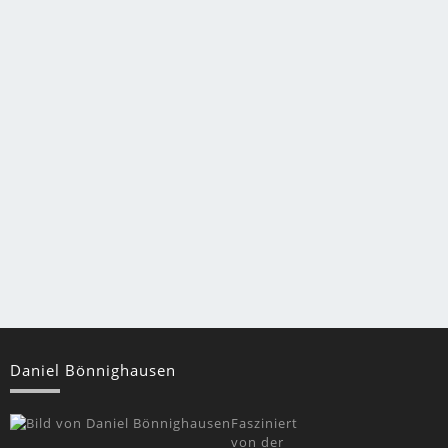
Daniel Bönnighausen
Fasziniert
von der