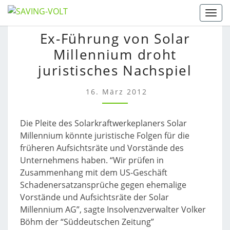
Skip
Togg
to
EX-
Ex-Führung von Solar
content
FÜHRUNG
Millennium droht
VON
SOLAR
juristisches Nachspiel
MILLENNIUM
DROHT
16. März 2012
JURISTISCHES
NACHSPIEL
Die Pleite des Solarkraftwerkeplaners Solar
Millennium könnte juristische Folgen für die
früheren Aufsichtsräte und Vorstände des
Unternehmens haben. “Wir prüfen in
Zusammenhang mit dem US-Geschäft
Schadenersatzansprüche gegen ehemalige
Vorstände und Aufsichtsräte der Solar
Millennium AG”, sagte Insolvenzverwalter Volker
Böhm der “Süddeutschen Zeitung”