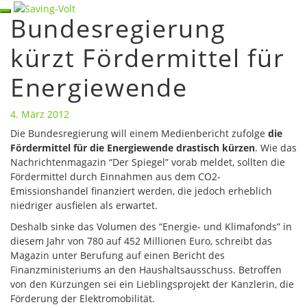
Skip
Toggle
Bundesregierung
Bundesregierung
to
navigation
kürzt
content
kürzt Fördermittel für
Fördermittel
für
Energiewende
Energiewende
4. März 2012
Die Bundesregierung will einem Medienbericht zufolge
die
Fördermittel für die Energiewende drastisch kürzen
. Wie das
Nachrichtenmagazin “Der Spiegel” vorab meldet, sollten die
Fördermittel durch Einnahmen aus dem CO2-
Emissionshandel finanziert werden, die jedoch erheblich
niedriger ausfielen als erwartet.
Deshalb sinke das Volumen des “Energie- und Klimafonds” in
diesem Jahr von 780 auf 452 Millionen Euro, schreibt das
Magazin unter Berufung auf einen Bericht des
Finanzministeriums an den Haushaltsausschuss. Betroffen
von den Kürzungen sei ein Lieblingsprojekt der Kanzlerin, die
Förderung der Elektromobilität.